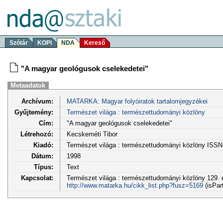
Szótár
KOPI
NDA
Kereső
"A magyar geológusok cselekedetei"
Metaadatok
Archívum:
MATARKA: Magyar folyóiratok tartalomjegyzékei
Gyűjtemény:
Természet világa : természettudományi közlöny
Cím:
"A magyar geológusok cselekedetei"
Létrehozó:
Kecskeméti Tibor
Kiadó:
Természet világa : természettudományi közlöny ISSN
Dátum:
1998
Típus:
Text
Kapcsolat:
Természet világa : természettudományi közlöny 129. é
http://www.matarka.hu/cikk_list.php?fusz=5169
(isPar