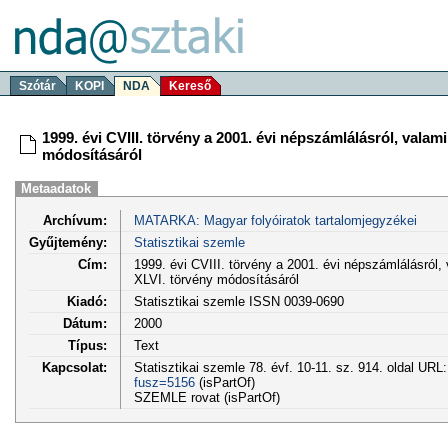
Szótár
KOPI
NDA
Kereső
1999. évi CVIII. törvény a 2001. évi népszámlálásról, valami
módosításáról
Metaadatok
Archívum:
MATARKA: Magyar folyóiratok tartalomjegyzékei
Gyűjtemény:
Statisztikai szemle
Cím:
1999. évi CVIII. törvény a 2001. évi népszámlálásról, v
XLVI. törvény módosításáról
Kiadó:
Statisztikai szemle ISSN 0039-0690
Dátum:
2000
Típus:
Text
Kapcsolat:
Statisztikai szemle 78. évf. 10-11. sz. 914. oldal URL
fusz=5156
(isPartOf)
SZEMLE rovat (isPartOf)