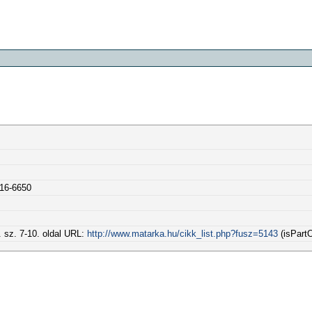
216-6650
. sz. 7-10. oldal URL:
http://www.matarka.hu/cikk_list.php?fusz=5143
(isPartO