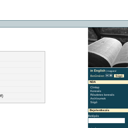
in English
|
magyarul
Betűméret:
Súgó
NDA
Címlap
Keresés
Részletes keresés
f)
Archívumok
Súgó
Bejelentkezés
Belépés