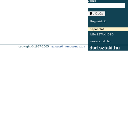
Jelszó
Regisztráció
Kapcsolat
MTA SZTAKI DSD
szotar.sztaki.hu
copyright © 1997-2005
mta sztaki
|
rendszergazda
dsd.sztaki.hu