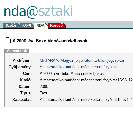
Szótár
KOPI
NDA
Kereső
A 2000. évi Beke Manó-emlékdíjasok
Metaadatok
Archívum:
MATARKA: Magyar folyóiratok tartalomjegyzékei
Gyűjtemény:
A matematika tanítása: módszertani folyóirat
Cím:
A 2000. évi Beke Manó-emlékdíjasok
Kiadó:
A matematika tanítása: módszertani folyóirat ISSN 1
Dátum:
2000
Típus:
Text
Kapcsolat:
A matematika tanítása: módszertani folyóirat 8. évf. 4