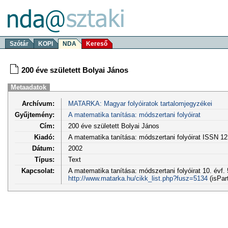
Szótár
KOPI
NDA
Kereső
200 éve született Bolyai János
Metaadatok
Archívum:
MATARKA: Magyar folyóiratok tartalomjegyzékei
Gyűjtemény:
A matematika tanítása: módszertani folyóirat
Cím:
200 éve született Bolyai János
Kiadó:
A matematika tanítása: módszertani folyóirat ISSN 1
Dátum:
2002
Típus:
Text
Kapcsolat:
A matematika tanítása: módszertani folyóirat 10. évf. 
http://www.matarka.hu/cikk_list.php?fusz=5134
(isPar