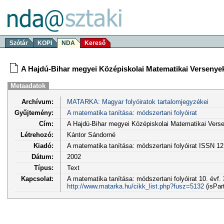
Szótár
KOPI
NDA
Kereső
A Hajdú-Bihar megyei Középiskolai Matematikai Versenye
Metaadatok
Archívum:
MATARKA: Magyar folyóiratok tartalomjegyzékei
Gyűjtemény:
A matematika tanítása: módszertani folyóirat
Cím:
A Hajdú-Bihar megyei Középiskolai Matematikai Verse
Létrehozó:
Kántor Sándorné
Kiadó:
A matematika tanítása: módszertani folyóirat ISSN 1
Dátum:
2002
Típus:
Text
Kapcsolat:
A matematika tanítása: módszertani folyóirat 10. évf. 
http://www.matarka.hu/cikk_list.php?fusz=5132
(isPar