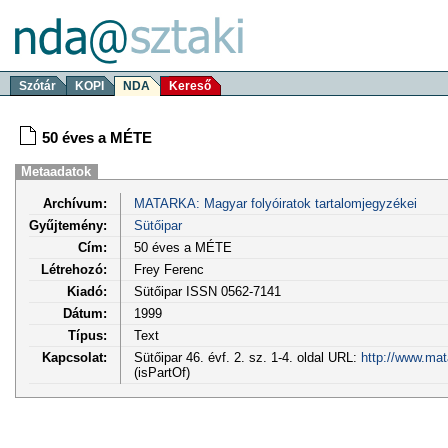
Szótár
KOPI
NDA
Kereső
50 éves a MÉTE
Metaadatok
Archívum:
MATARKA: Magyar folyóiratok tartalomjegyzékei
Gyűjtemény:
Sütőipar
Cím:
50 éves a MÉTE
Létrehozó:
Frey Ferenc
Kiadó:
Sütőipar ISSN 0562-7141
Dátum:
1999
Típus:
Text
Kapcsolat:
Sütőipar 46. évf. 2. sz. 1-4. oldal URL:
http://www.mat
(isPartOf)