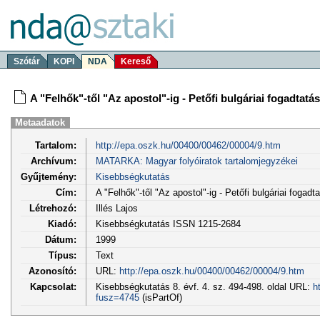
Szótár
KOPI
NDA
Kereső
A "Felhők"-től "Az apostol"-ig - Petőfi bulgáriai fogadtatá
Metaadatok
Tartalom:
http://epa.oszk.hu/00400/00462/00004/9.htm
Archívum:
MATARKA: Magyar folyóiratok tartalomjegyzékei
Gyűjtemény:
Kisebbségkutatás
Cím:
A "Felhők"-től "Az apostol"-ig - Petőfi bulgáriai fogadt
Létrehozó:
Illés Lajos
Kiadó:
Kisebbségkutatás ISSN 1215-2684
Dátum:
1999
Típus:
Text
Azonosító:
URL:
http://epa.oszk.hu/00400/00462/00004/9.htm
Kapcsolat:
Kisebbségkutatás 8. évf. 4. sz. 494-498. oldal URL:
h
fusz=4745
(isPartOf)