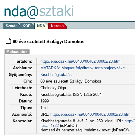
Szótár
KOPI
NDA
Kereső
60 éve született Szilágyi Domokos
Metaadatok
Tartalom:
http://epa.oszk.hu/00400/00462/00002/23.htm
Archívum:
MATARKA: Magyar folyóiratok tartalomjegyzékei
Gyűjtemény:
Kisebbségkutatás
Cím:
60 éve született Szilágyi Domokos
Létrehozó:
Cholnoky Olga
Kiadó:
Kisebbségkutatás ISSN 1215-2684
Dátum:
1999
Típus:
Text
Azonosító:
URL:
http://epa.oszk.hu/00400/00462/00002/23.htm
Kapcsolat:
Kisebbségkutatás 8. évf. 2. sz. 259. oldal URL:
http:
fusz=4722
(isPartOf)
Nemzeti és nemzetiségi irodalmak rovat (isPartOf)