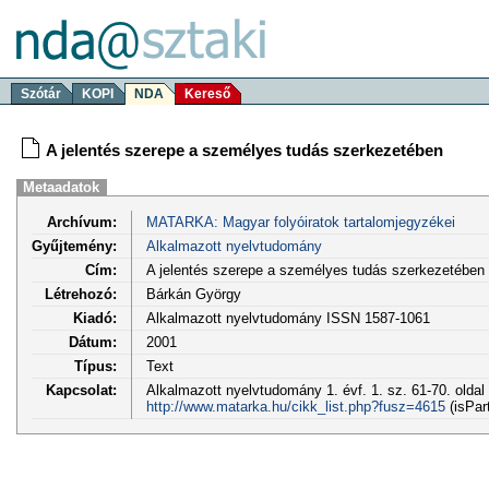
Szótár
KOPI
NDA
Kereső
A jelentés szerepe a személyes tudás szerkezetében
Metaadatok
Archívum:
MATARKA: Magyar folyóiratok tartalomjegyzékei
Gyűjtemény:
Alkalmazott nyelvtudomány
Cím:
A jelentés szerepe a személyes tudás szerkezetében
Létrehozó:
Bárkán György
Kiadó:
Alkalmazott nyelvtudomány ISSN 1587-1061
Dátum:
2001
Típus:
Text
Kapcsolat:
Alkalmazott nyelvtudomány 1. évf. 1. sz. 61-70. oldal
http://www.matarka.hu/cikk_list.php?fusz=4615
(isPar