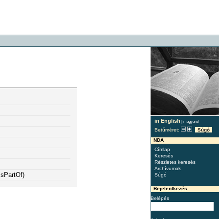
in English
|
magyarul
Betűméret:
Súgó
NDA
Címlap
Keresés
Részletes keresés
Archívumok
isPartOf)
Súgó
Bejelentkezés
Belépés