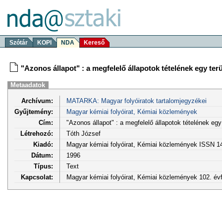
Szótár
KOPI
NDA
Kereső
"Azonos állapot" : a megfelelő állapotok tételének egy terül
Metaadatok
Archívum:
MATARKA: Magyar folyóiratok tartalomjegyzékei
Gyűjtemény:
Magyar kémiai folyóirat, Kémiai közlemények
Cím:
"Azonos állapot" : a megfelelő állapotok tételének egy t
Létrehozó:
Tóth József
Kiadó:
Magyar kémiai folyóirat, Kémiai közlemények ISSN 1
Dátum:
1996
Típus:
Text
Kapcsolat:
Magyar kémiai folyóirat, Kémiai közlemények 102. évf