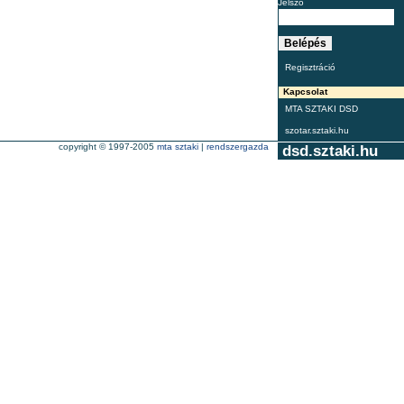
Jelszó
Regisztráció
Kapcsolat
MTA SZTAKI DSD
szotar.sztaki.hu
copyright © 1997-2005
mta sztaki
|
rendszergazda
dsd.sztaki.hu