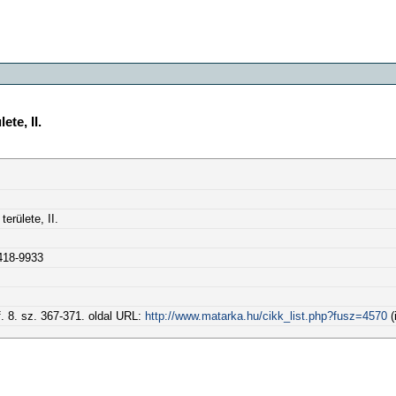
ete, II.
erülete, II.
418-9933
. 8. sz. 367-371. oldal URL:
http://www.matarka.hu/cikk_list.php?fusz=4570
(