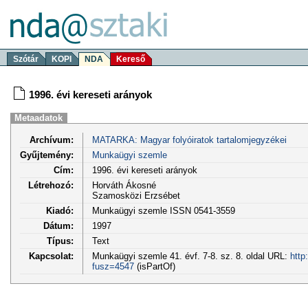
Szótár
KOPI
NDA
Kereső
1996. évi kereseti arányok
Metaadatok
Archívum:
MATARKA: Magyar folyóiratok tartalomjegyzékei
Gyűjtemény:
Munkaügyi szemle
Cím:
1996. évi kereseti arányok
Létrehozó:
Horváth Ákosné
Szamosközi Erzsébet
Kiadó:
Munkaügyi szemle ISSN 0541-3559
Dátum:
1997
Típus:
Text
Kapcsolat:
Munkaügyi szemle 41. évf. 7-8. sz. 8. oldal URL:
http
fusz=4547
(isPartOf)