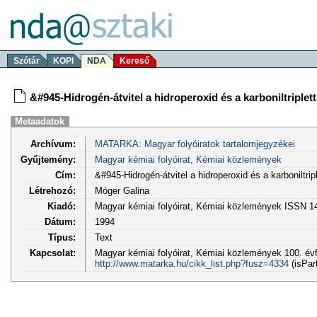
Szótár
KOPI
NDA
Kereső
&#945-Hidrogén-átvitel a hidroperoxid és a karboniltriplet
Metaadatok
Archívum:
MATARKA: Magyar folyóiratok tartalomjegyzékei
Gyűjtemény:
Magyar kémiai folyóirat, Kémiai közlemények
Cím:
&#945-Hidrogén-átvitel a hidroperoxid és a karboniltrip
Létrehozó:
Móger Galina
Kiadó:
Magyar kémiai folyóirat, Kémiai közlemények ISSN 1
Dátum:
1994
Típus:
Text
Kapcsolat:
Magyar kémiai folyóirat, Kémiai közlemények 100. évf.
http://www.matarka.hu/cikk_list.php?fusz=4334
(isPar