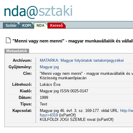
Szótár
KOPI
NDA
Kereső
"Menni vagy nem menni" - magyar munkavállalók és válla
Metaadatok
Archívum:
MATARKA: Magyar folyóiratok tartalomjegyzékei
Gyűjtemény:
Magyar jog
Cím:
"Menni vagy nem menni" - magyar munkavállalók és vá
Közösség munkaerőpiacán
Létrehozó:
Lukács Éva
Kiadó:
Magyar jog ISSN 0025-0147
Dátum:
1999
Típus:
Text
Kapcsolat:
Magyar jog 46. évf. 3. sz. 169-177. oldal URL:
http://
fusz=4319
(isPartOf)
KÜLFÖLDI JOGI SZEMLE rovat (isPartOf)