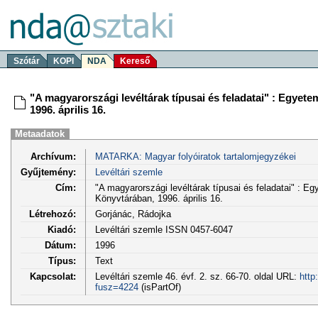
Szótár
KOPI
NDA
Kereső
"A magyarországi levéltárak típusai és feladatai" : Egyet
1996. április 16.
Metaadatok
Archívum:
MATARKA: Magyar folyóiratok tartalomjegyzékei
Gyűjtemény:
Levéltári szemle
Cím:
"A magyarországi levéltárak típusai és feladatai" : 
Könyvtárában, 1996. április 16.
Létrehozó:
Gorjánác, Rádojka
Kiadó:
Levéltári szemle ISSN 0457-6047
Dátum:
1996
Típus:
Text
Kapcsolat:
Levéltári szemle 46. évf. 2. sz. 66-70. oldal URL:
http
fusz=4224
(isPartOf)