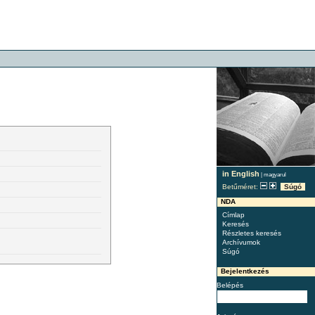
in English
|
magyarul
Betűméret:
Súgó
NDA
Címlap
Keresés
Részletes keresés
Archívumok
Súgó
Bejelentkezés
Belépés