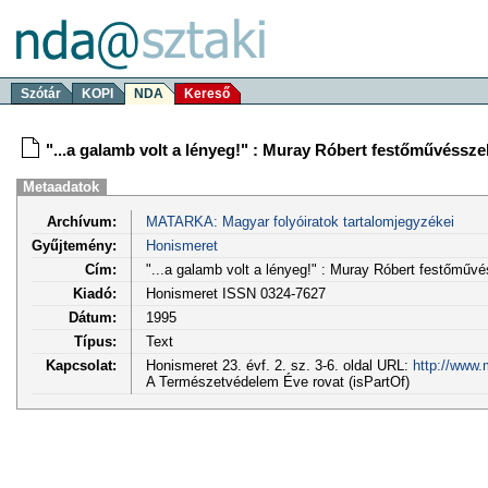
Szótár
KOPI
NDA
Kereső
"...a galamb volt a lényeg!" : Muray Róbert festőművésszel
Metaadatok
Archívum:
MATARKA: Magyar folyóiratok tartalomjegyzékei
Gyűjtemény:
Honismeret
Cím:
"...a galamb volt a lényeg!" : Muray Róbert festőművé
Kiadó:
Honismeret ISSN 0324-7627
Dátum:
1995
Típus:
Text
Kapcsolat:
Honismeret 23. évf. 2. sz. 3-6. oldal URL:
http://www.
A Természetvédelem Éve rovat (isPartOf)