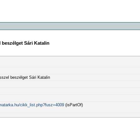
 beszélget Sári Katalin
sszel beszélget Sári Katalin
matarka.hu/cikk_list.php?fusz=4009
(isPartOf)