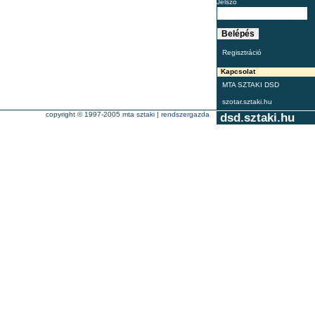
Jelszó
Regisztráció
Kapcsolat
MTA SZTAKI DSD
szotar.sztaki.hu
copyright © 1997-2005
mta sztaki
|
rendszergazda
dsd.sztaki.hu