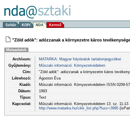
Szótár
KOPI
NDA
Kereső
"Zöld adók": adózzanak a környezetre káros tevékenysége
Metaadatok
Archívum:
MATARKA: Magyar folyóiratok tartalomjegyzékei
Gyűjtemény:
Műszaki információ. Környezetvédelem
Cím:
"Zöld adók": adózzanak a környezetre káros tevéken
Létrehozó:
Ágoston Éva
Kiadó:
Műszaki információ. Környezetvédelem ISSN 0209-5
Dátum:
1993
Típus:
Text
Kapcsolat:
Műszaki információ. Környezetvédelem 13. sz. 11-13.
http://www.matarka.hu/cikk_list.php?fusz=3995
(isPar