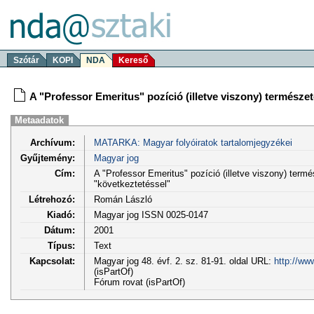
Szótár
KOPI
NDA
Kereső
A "Professor Emeritus" pozíció (illetve viszony) természe
Metaadatok
Archívum:
MATARKA: Magyar folyóiratok tartalomjegyzékei
Gyűjtemény:
Magyar jog
Cím:
A "Professor Emeritus" pozíció (illetve viszony) termé
"következtetéssel"
Létrehozó:
Román László
Kiadó:
Magyar jog ISSN 0025-0147
Dátum:
2001
Típus:
Text
Kapcsolat:
Magyar jog 48. évf. 2. sz. 81-91. oldal URL:
http://ww
(isPartOf)
Fórum rovat (isPartOf)