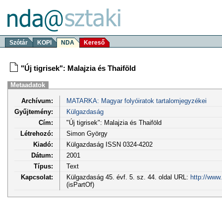
Szótár
KOPI
NDA
Kereső
"Új tigrisek": Malajzia és Thaiföld
Metaadatok
Archívum:
MATARKA: Magyar folyóiratok tartalomjegyzékei
Gyűjtemény:
Külgazdaság
Cím:
"Új tigrisek": Malajzia és Thaiföld
Létrehozó:
Simon György
Kiadó:
Külgazdaság ISSN 0324-4202
Dátum:
2001
Típus:
Text
Kapcsolat:
Külgazdaság 45. évf. 5. sz. 44. oldal URL:
http://www
(isPartOf)