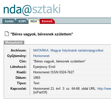
Szótár
KOPI
NDA
Kereső
"Béres vagyok, béresnek születtem"
Metaadatok
Archívum:
MATARKA: Magyar folyóiratok tartalomjegyzékei
Gyűjtemény:
Honismeret
Cím:
"Béres vagyok, béresnek születtem"
Létrehozó:
Eperjessy Ernő
Kiadó:
Honismeret ISSN 0324-7627
Dátum:
1993
Típus:
Text
Kapcsolat:
Honismeret 21. évf. 3. sz. 64-68. oldal URL:
http://ww
(isPartOf)