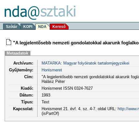
Szótár
KOPI
NDA
Kereső
"A legjelentősebb nemzeti gondolatokkal akarunk foglalko
Metaadatok
Archívum:
MATARKA: Magyar folyóiratok tartalomjegyzékei
Gyűjtemény:
Honismeret
Cím:
"A legjelentősebb nemzeti gondolatokkal akarunk fogla
Halász Péter
Kiadó:
Honismeret ISSN 0324-7627
Dátum:
1993
Típus:
Text
Kapcsolat:
Honismeret 21. évf. 4. sz. 4-7. oldal URL:
http://www.
(isPartOf)