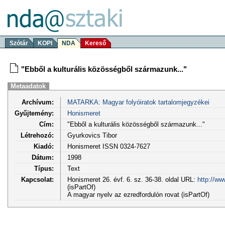
Szótár
KOPI
NDA
Kereső
"Ebből a kulturális közösségből származunk..."
Metaadatok
Archívum:
MATARKA: Magyar folyóiratok tartalomjegyzékei
Gyűjtemény:
Honismeret
Cím:
"Ebből a kulturális közösségből származunk..."
Létrehozó:
Gyurkovics Tibor
Kiadó:
Honismeret ISSN 0324-7627
Dátum:
1998
Típus:
Text
Kapcsolat:
Honismeret 26. évf. 6. sz. 36-38. oldal URL:
http://ww
(isPartOf)
A magyar nyelv az ezredfordulón rovat (isPartOf)