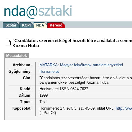
Szótár
KOPI
NDA
Kereső
"Csodálatos szervezettséget hozott létre a vállalat a sem
Kozma Huba
Metaadatok
Archívum:
MATARKA: Magyar folyóiratok tartalomjegyzékei
Gyűjtemény:
Honismeret
Cím:
"Csodálatos szervezettséget hozott létre a vállalat a 
bányamérnökkel beszélget Kozma Huba
Kiadó:
Honismeret ISSN 0324-7627
Dátum:
1999
Típus:
Text
Kapcsolat:
Honismeret 27. évf. 3. sz. 45-59. oldal URL:
http://ww
(isPartOf)