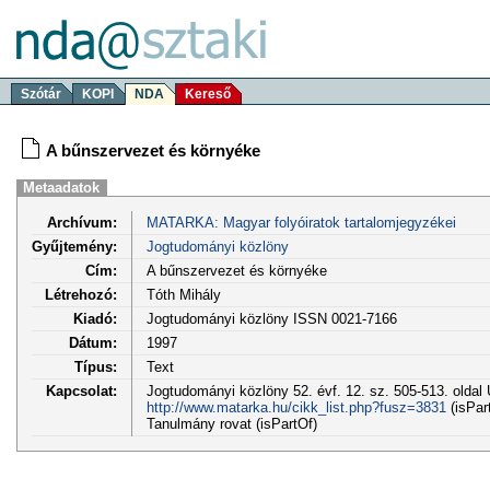
Szótár
KOPI
NDA
Kereső
A bűnszervezet és környéke
Metaadatok
Archívum:
MATARKA: Magyar folyóiratok tartalomjegyzékei
Gyűjtemény:
Jogtudományi közlöny
Cím:
A bűnszervezet és környéke
Létrehozó:
Tóth Mihály
Kiadó:
Jogtudományi közlöny ISSN 0021-7166
Dátum:
1997
Típus:
Text
Kapcsolat:
Jogtudományi közlöny 52. évf. 12. sz. 505-513. oldal
http://www.matarka.hu/cikk_list.php?fusz=3831
(isPar
Tanulmány rovat (isPartOf)