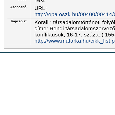
Text
Azonosító:
URL:
http://epa.oszk.hu/00400/00414/
Kapcsolat:
Korall : társadalomtörténeti folyó
címe: Rendi társadalomszervező
konfliktusok, 16-17. század) 155
http://www.matarka.hu/cikk_list