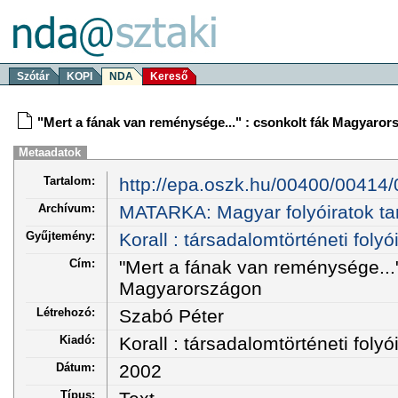
Szótár
KOPI
NDA
Kereső
"Mert a fának van reménysége..." : csonkolt fák Magyaro
Metaadatok
Tartalom:
http://epa.oszk.hu/00400/00414/
Archívum:
MATARKA: Magyar folyóiratok ta
Gyűjtemény:
Korall : társadalomtörténeti folyói
Cím:
"Mert a fának van reménysége..."
Magyarországon
Létrehozó:
Szabó Péter
Kiadó:
Korall : társadalomtörténeti foly
Dátum:
2002
Típus: