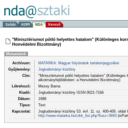
Szótár
KOPI
NDA
Kereső
"Minisztériumot pótló helyettes hatalom" (Különleges ko
Honvédelmi Bizottmány)
Metaadatok
Archívum:
MATARKA: Magyar folyóiratok tartalomjegyzékei
Gyűjtemény:
Jogtudományi közlöny
Cím:
"Minisztériumot pótló helyettes hatalom" (Különlege
alkotmányfejlődésben: a Honvédelmi Bizottmány)
Létrehozó:
Mezey Barna
Kiadó:
Jogtudományi közlöny ISSN 0021-7166
Dátum:
1998
Típus:
Text
Kapcsolat:
Jogtudományi közlöny 53. évf. 11. sz. 400-405. oldal
http://www.matarka.hu/cikk_list.php?fusz=3693
(isPar