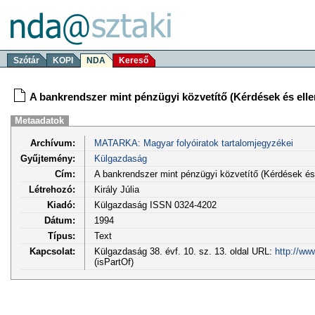
Szótár
KOPI
NDA
Kereső
A bankrendszer mint pénzügyi közvetítő (Kérdések és el
Metaadatok
Archívum:
MATARKA: Magyar folyóiratok tartalomjegyzékei
Gyűjtemény:
Külgazdaság
Cím:
A bankrendszer mint pénzügyi közvetítő (Kérdések és
Létrehozó:
Király Júlia
Kiadó:
Külgazdaság ISSN 0324-4202
Dátum:
1994
Típus:
Text
Kapcsolat:
Külgazdaság 38. évf. 10. sz. 13. oldal URL:
http://ww
(isPartOf)