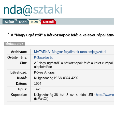
Szótár
KOPI
NDA
Kereső
A "Nagy ugrástól" a hétköznapok felé: a kelet-európai át
Metaadatok
Archívum:
MATARKA: Magyar folyóiratok tartalomjegyzékei
Gyűjtemény:
Külgazdaság
Cím:
A "Nagy ugrástól" a hétköznapok felé: a kelet-európa
alapkérdése
Létrehozó:
Köves András
Kiadó:
Külgazdaság ISSN 0324-4202
Dátum:
1994
Típus:
Text
Kapcsolat:
Külgazdaság 38. évf. 8. sz. 4. oldal URL:
http://www.
(isPartOf)