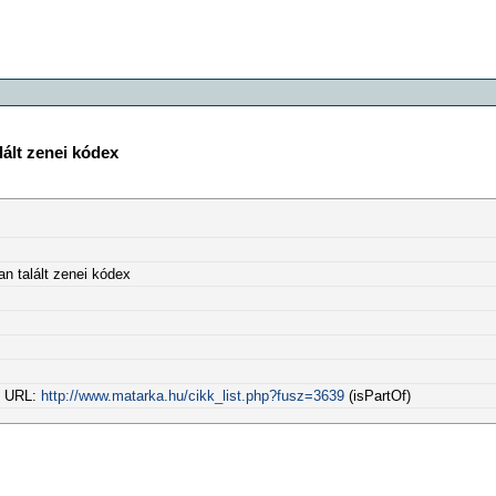
lált zenei kódex
an talált zenei kódex
l URL:
http://www.matarka.hu/cikk_list.php?fusz=3639
(isPartOf)