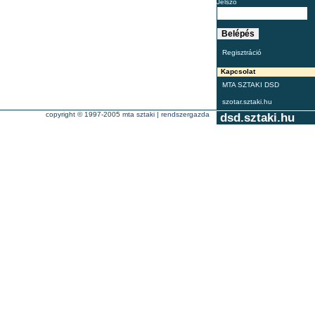
Jelszó
Regisztráció
Kapcsolat
MTA SZTAKI DSD
szotar.sztaki.hu
copyright © 1997-2005
mta sztaki
|
rendszergazda
dsd.sztaki.hu