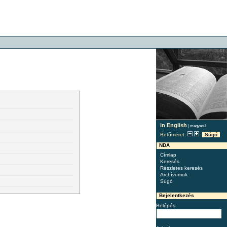
in English
|
magyarul
Betűméret:
Súgó
NDA
Címlap
Keresés
Részletes keresés
Archívumok
Súgó
Bejelentkezés
Belépés