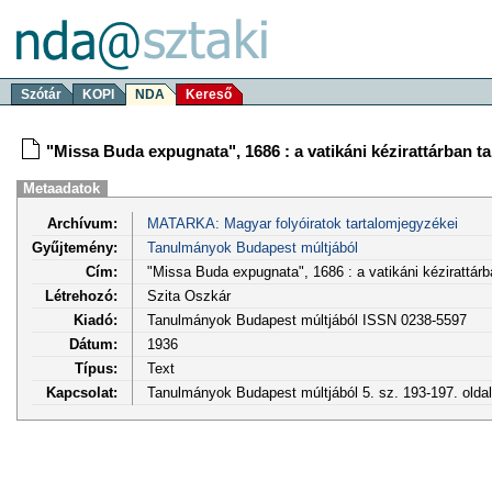
Szótár
KOPI
NDA
Kereső
"Missa Buda expugnata", 1686 : a vatikáni kézirattárban ta
Metaadatok
Archívum:
MATARKA: Magyar folyóiratok tartalomjegyzékei
Gyűjtemény:
Tanulmányok Budapest múltjából
Cím:
"Missa Buda expugnata", 1686 : a vatikáni kézirattárb
Létrehozó:
Szita Oszkár
Kiadó:
Tanulmányok Budapest múltjából ISSN 0238-5597
Dátum:
1936
Típus:
Text
Kapcsolat:
Tanulmányok Budapest múltjából 5. sz. 193-197. olda