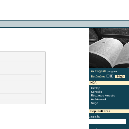
in English
|
magyarul
Betűméret:
Súgó
NDA
Címlap
Keresés
Részletes keresés
Archívumok
Súgó
Bejelentkezés
Belépés