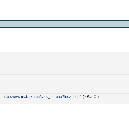
L:
http://www.matarka.hu/cikk_list.php?fusz=3634
(isPartOf)