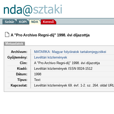
Szótár
KOPI
NDA
Kereső
A "Pro Archivo Regni-díj" 1998. évi díjazottja
Metaadatok
Archívum:
MATARKA: Magyar folyóiratok tartalomjegyzékei
Gyűjtemény:
Levéltári közlemények
Cím:
A "Pro Archivo Regni-díj" 1998. évi díjazottja
Kiadó:
Levéltári közlemények ISSN 0024-1512
Dátum:
1998
Típus:
Text
Kapcsolat:
Levéltári közlemények 69. évf. 1-2. sz. 264. oldal UR