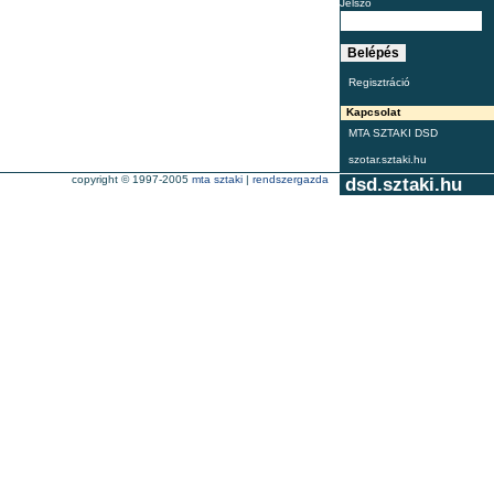
Jelszó
Regisztráció
Kapcsolat
MTA SZTAKI DSD
szotar.sztaki.hu
copyright © 1997-2005
mta sztaki
|
rendszergazda
dsd.sztaki.hu