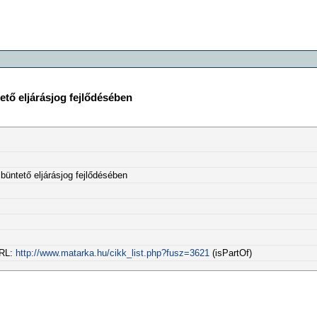
ető eljárásjog fejlődésében
büntető eljárásjog fejlődésében
URL:
http://www.matarka.hu/cikk_list.php?fusz=3621
(isPartOf)