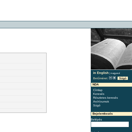
in English
|
magyarul
Betűméret:
Súgó
NDA
Címlap
Keresés
Részletes keresés
Archívumok
Súgó
Bejelentkezés
Belépés