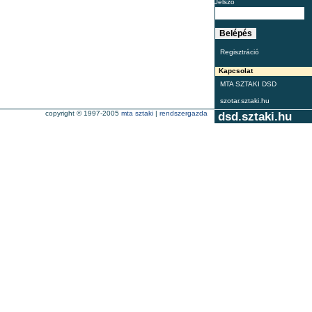
Jelszó
Regisztráció
Kapcsolat
MTA SZTAKI DSD
szotar.sztaki.hu
copyright © 1997-2005
mta sztaki
|
rendszergazda
dsd.sztaki.hu