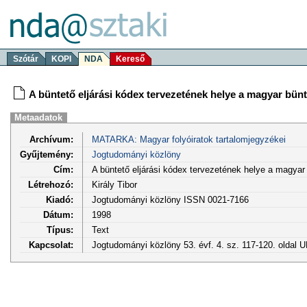
Szótár
KOPI
NDA
Kereső
A büntető eljárási kódex tervezetének helye a magyar bünt
Metaadatok
Archívum:
MATARKA: Magyar folyóiratok tartalomjegyzékei
Gyűjtemény:
Jogtudományi közlöny
Cím:
A büntető eljárási kódex tervezetének helye a magyar 
Létrehozó:
Király Tibor
Kiadó:
Jogtudományi közlöny ISSN 0021-7166
Dátum:
1998
Típus:
Text
Kapcsolat:
Jogtudományi közlöny 53. évf. 4. sz. 117-120. oldal 