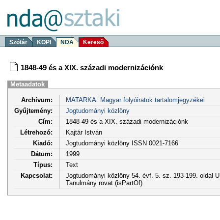
Szótár
KOPI
NDA
Kereső
1848-49 és a XIX. századi modernizációnk
Metaadatok
Archívum:
MATARKA: Magyar folyóiratok tartalomjegyzékei
Gyűjtemény:
Jogtudományi közlöny
Cím:
1848-49 és a XIX. századi modernizációnk
Létrehozó:
Kajtár István
Kiadó:
Jogtudományi közlöny ISSN 0021-7166
Dátum:
1999
Típus:
Text
Kapcsolat:
Jogtudományi közlöny 54. évf. 5. sz. 193-199. oldal 
Tanulmány rovat (isPartOf)