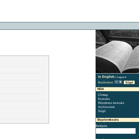
in English
|
magyarul
Betűméret:
Súgó
NDA
Címlap
Keresés
Részletes keresés
Archívumok
Súgó
Bejelentkezés
Belépés