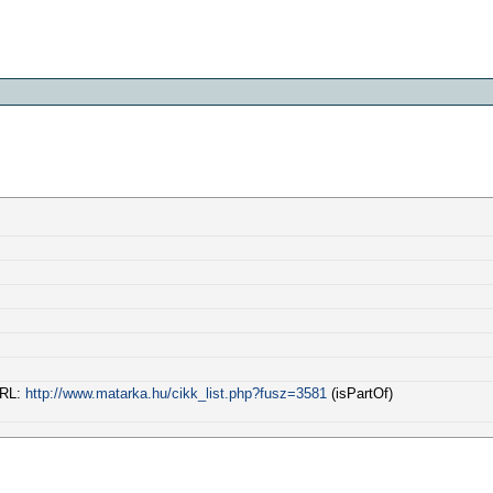
URL:
http://www.matarka.hu/cikk_list.php?fusz=3581
(isPartOf)