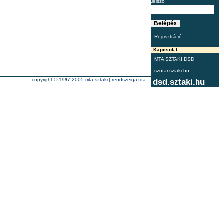
Jelszó
Regisztráció
Kapcsolat
MTA SZTAKI DSD
szotar.sztaki.hu
copyright © 1997-2005
mta sztaki
|
rendszergazda
dsd.sztaki.hu