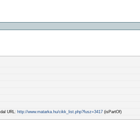
oldal URL:
http://www.matarka.hu/cikk_list.php?fusz=3417
(isPartOf)