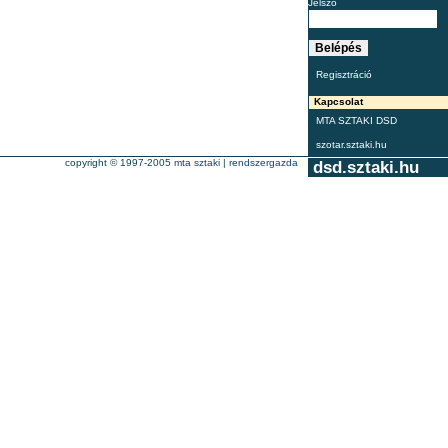
Jelszó
Regisztráció
Kapcsolat
MTA SZTAKI DSD
szotar.sztaki.hu
copyright © 1997-2005
mta sztaki
|
rendszergazda
dsd.sztaki.hu