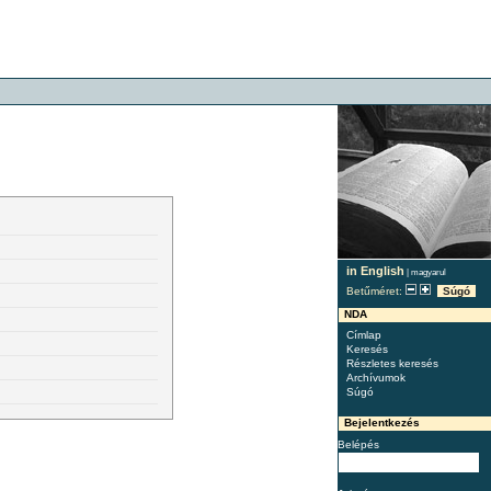
in English
|
magyarul
Betűméret:
Súgó
NDA
Címlap
Keresés
Részletes keresés
Archívumok
Súgó
Bejelentkezés
Belépés