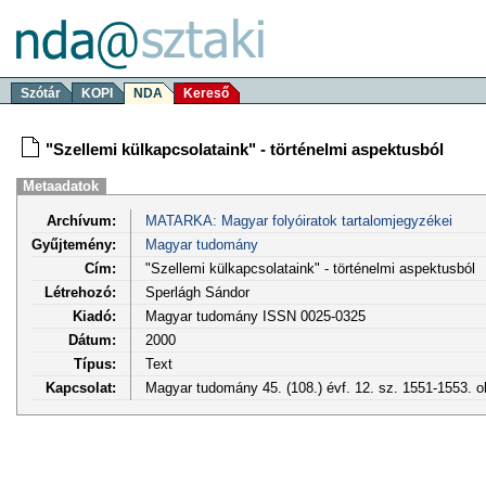
Szótár
KOPI
NDA
Kereső
"Szellemi külkapcsolataink" - történelmi aspektusból
Metaadatok
Archívum:
MATARKA: Magyar folyóiratok tartalomjegyzékei
Gyűjtemény:
Magyar tudomány
Cím:
"Szellemi külkapcsolataink" - történelmi aspektusból
Létrehozó:
Sperlágh Sándor
Kiadó:
Magyar tudomány ISSN 0025-0325
Dátum:
2000
Típus:
Text
Kapcsolat:
Magyar tudomány 45. (108.) évf. 12. sz. 1551-1553. 