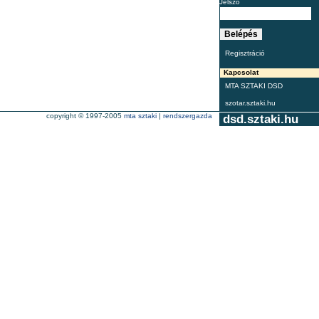
Jelszó
Regisztráció
Kapcsolat
MTA SZTAKI DSD
szotar.sztaki.hu
copyright © 1997-2005
mta sztaki
|
rendszergazda
dsd.sztaki.hu