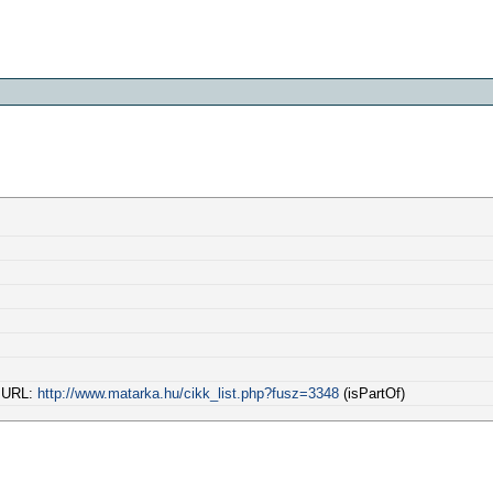
l URL:
http://www.matarka.hu/cikk_list.php?fusz=3348
(isPartOf)