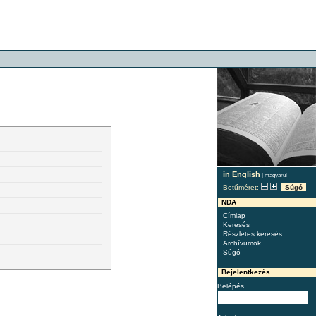
in English
|
magyarul
Betűméret:
Súgó
NDA
Címlap
Keresés
Részletes keresés
Archívumok
Súgó
Bejelentkezés
Belépés