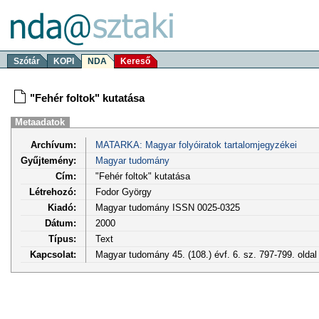
Szótár
KOPI
NDA
Kereső
"Fehér foltok" kutatása
Metaadatok
Archívum:
MATARKA: Magyar folyóiratok tartalomjegyzékei
Gyűjtemény:
Magyar tudomány
Cím:
"Fehér foltok" kutatása
Létrehozó:
Fodor György
Kiadó:
Magyar tudomány ISSN 0025-0325
Dátum:
2000
Típus:
Text
Kapcsolat:
Magyar tudomány 45. (108.) évf. 6. sz. 797-799. olda