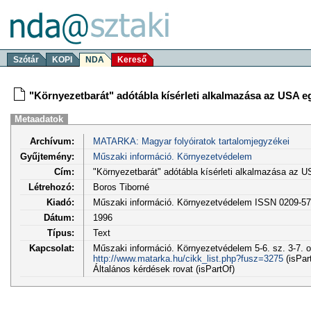
Szótár
KOPI
NDA
Kereső
"Környezetbarát" adótábla kísérleti alkalmazása az USA e
Metaadatok
Archívum:
MATARKA: Magyar folyóiratok tartalomjegyzékei
Gyűjtemény:
Műszaki információ. Környezetvédelem
Cím:
"Környezetbarát" adótábla kísérleti alkalmazása az 
Létrehozó:
Boros Tiborné
Kiadó:
Műszaki információ. Környezetvédelem ISSN 0209-5
Dátum:
1996
Típus:
Text
Kapcsolat:
Műszaki információ. Környezetvédelem 5-6. sz. 3-7. o
http://www.matarka.hu/cikk_list.php?fusz=3275
(isPar
Általános kérdések rovat (isPartOf)