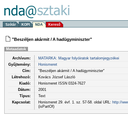
Szótár
KOPI
NDA
Kereső
"Beszéljen akármit / A hadügyminiszter"
Metaadatok
Archívum:
MATARKA: Magyar folyóiratok tartalomjegyzékei
Gyűjtemény:
Honismeret
Cím:
"Beszéljen akármit / A hadügyminiszter"
Létrehozó:
Kovács József László
Kiadó:
Honismeret ISSN 0324-7627
Dátum:
2001
Típus:
Text
Kapcsolat:
Honismeret 29. évf. 1. sz. 57-58. oldal URL:
http://ww
(isPartOf)