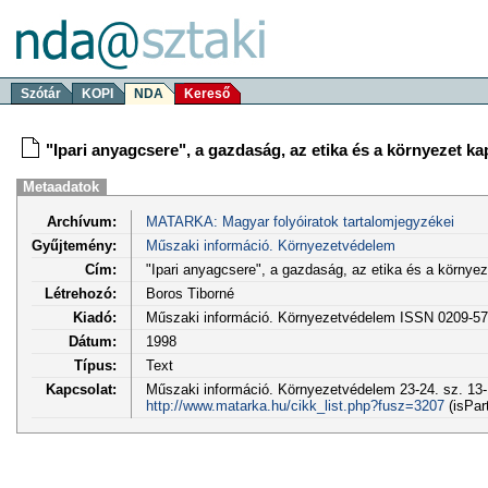
Szótár
KOPI
NDA
Kereső
"Ipari anyagcsere", a gazdaság, az etika és a környezet k
Metaadatok
Archívum:
MATARKA: Magyar folyóiratok tartalomjegyzékei
Gyűjtemény:
Műszaki információ. Környezetvédelem
Cím:
"Ipari anyagcsere", a gazdaság, az etika és a környe
Létrehozó:
Boros Tiborné
Kiadó:
Műszaki információ. Környezetvédelem ISSN 0209-5
Dátum:
1998
Típus:
Text
Kapcsolat:
Műszaki információ. Környezetvédelem 23-24. sz. 13-
http://www.matarka.hu/cikk_list.php?fusz=3207
(isPar