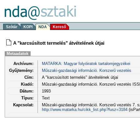
Szótár
KOPI
NDA
Kereső
A "karcsúsított termelés" átvételének útjai
Metaadatok
Archívum:
MATARKA: Magyar folyóiratok tartalomjegyzékei
Gyűjtemény:
Műszaki-gazdasági információ. Korszerű vezetés
Cím:
A "karcsúsított termelés" átvételének útjai
Kiadó:
Műszaki-gazdasági információ. Korszerű vezetés IS
Dátum:
1993
Típus:
Text
Kapcsolat:
Műszaki-gazdasági információ. Korszerű vezetés 7. sz
http://www.matarka.hu/cikk_list.php?fusz=3184
(isPar