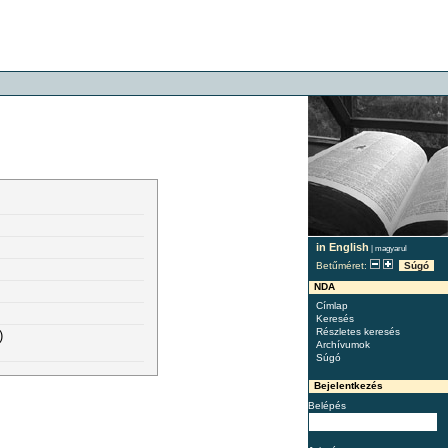
in English
|
magyarul
Betűméret:
Súgó
NDA
Címlap
Keresés
Részletes keresés
)
Archívumok
Súgó
Bejelentkezés
Belépés