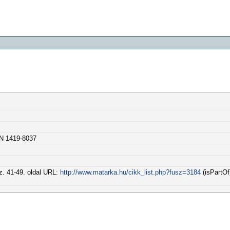
SN 1419-8037
z. 41-49. oldal URL:
http://www.matarka.hu/cikk_list.php?fusz=3184
(isPartOf