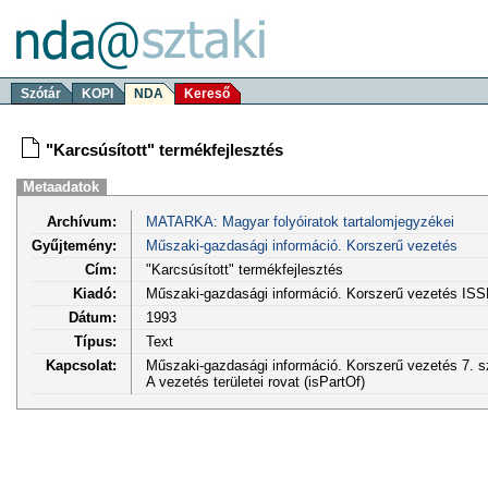
Szótár
KOPI
NDA
Kereső
"Karcsúsított" termékfejlesztés
Metaadatok
Archívum:
MATARKA: Magyar folyóiratok tartalomjegyzékei
Gyűjtemény:
Műszaki-gazdasági információ. Korszerű vezetés
Cím:
"Karcsúsított" termékfejlesztés
Kiadó:
Műszaki-gazdasági információ. Korszerű vezetés IS
Dátum:
1993
Típus:
Text
Kapcsolat:
Műszaki-gazdasági információ. Korszerű vezetés 7. s
A vezetés területei rovat (isPartOf)