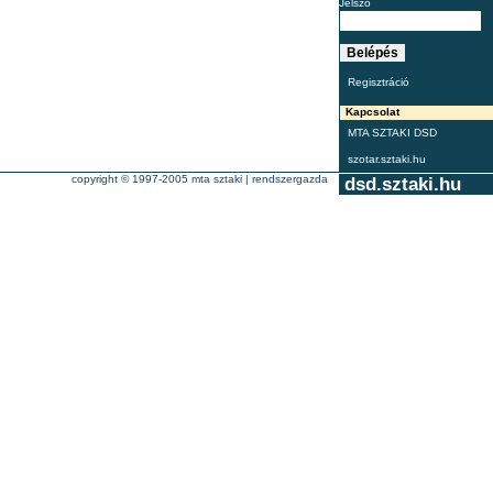
Jelszó
Regisztráció
Kapcsolat
MTA SZTAKI DSD
szotar.sztaki.hu
copyright © 1997-2005
mta sztaki
|
rendszergazda
dsd.sztaki.hu