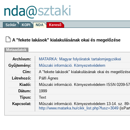
Szótár
KOPI
NDA
Kereső
A "fekete lakások" kialakulásának okai és megelőzése
Metaadatok
Archívum:
MATARKA: Magyar folyóiratok tartalomjegyzékei
Gyűjtemény:
Műszaki információ. Környezetvédelem
Cím:
A "fekete lakások" kialakulásának okai és megelőzés
Létrehozó:
Pálfi Ágnes
Kiadó:
Műszaki információ. Környezetvédelem ISSN 0209-5
Dátum:
1999
Típus:
Text
Kapcsolat:
Műszaki információ. Környezetvédelem 13-14. sz. 89-
http://www.matarka.hu/cikk_list.php?fusz=3049
(isPar