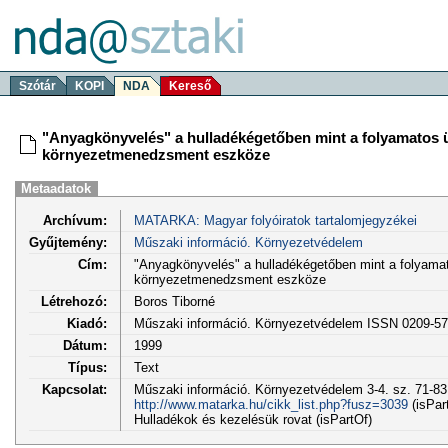
Szótár
KOPI
NDA
Kereső
"Anyagkönyvelés" a hulladékégetőben mint a folyamatos 
környezetmenedzsment eszköze
Metaadatok
Archívum:
MATARKA: Magyar folyóiratok tartalomjegyzékei
Gyűjtemény:
Műszaki információ. Környezetvédelem
Cím:
"Anyagkönyvelés" a hulladékégetőben mint a folyama
környezetmenedzsment eszköze
Létrehozó:
Boros Tiborné
Kiadó:
Műszaki információ. Környezetvédelem ISSN 0209-5
Dátum:
1999
Típus:
Text
Kapcsolat:
Műszaki információ. Környezetvédelem 3-4. sz. 71-83
http://www.matarka.hu/cikk_list.php?fusz=3039
(isPar
Hulladékok és kezelésük rovat (isPartOf)