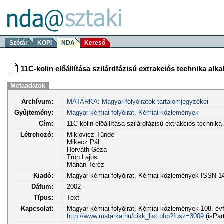
Szótár
KOPI
NDA
Kereső
11C-kolin előállítása szilárdfázisú extrakciós technika alk
Metaadatok
Archívum:
MATARKA: Magyar folyóiratok tartalomjegyzékei
Gyűjtemény:
Magyar kémiai folyóirat, Kémiai közlemények
Cím:
11C-kolin előállítása szilárdfázisú extrakciós technik
Létrehozó:
Miklovicz Tünde
Mikecz Pál
Horváth Géza
Trón Lajos
Márián Teréz
Kiadó:
Magyar kémiai folyóirat, Kémiai közlemények ISSN 1
Dátum:
2002
Típus:
Text
Kapcsolat:
Magyar kémiai folyóirat, Kémiai közlemények 108. évf.
http://www.matarka.hu/cikk_list.php?fusz=3009
(isPar