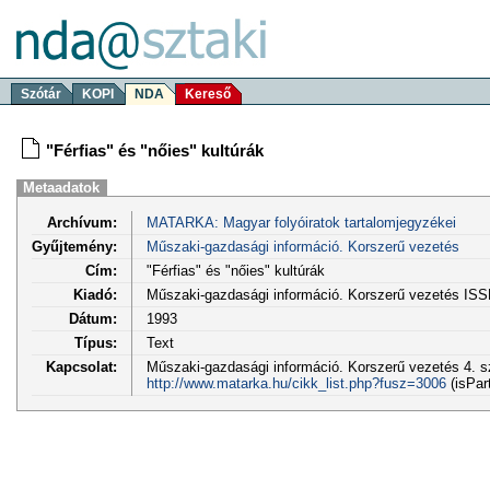
Szótár
KOPI
NDA
Kereső
"Férfias" és "nőies" kultúrák
Metaadatok
Archívum:
MATARKA: Magyar folyóiratok tartalomjegyzékei
Gyűjtemény:
Műszaki-gazdasági információ. Korszerű vezetés
Cím:
"Férfias" és "nőies" kultúrák
Kiadó:
Műszaki-gazdasági információ. Korszerű vezetés IS
Dátum:
1993
Típus:
Text
Kapcsolat:
Műszaki-gazdasági információ. Korszerű vezetés 4. sz
http://www.matarka.hu/cikk_list.php?fusz=3006
(isPar