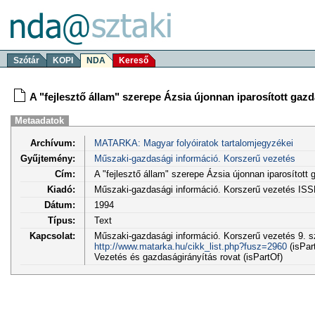
Szótár
KOPI
NDA
Kereső
A "fejlesztő állam" szerepe Ázsia újonnan iparosított gaz
Metaadatok
Archívum:
MATARKA: Magyar folyóiratok tartalomjegyzékei
Gyűjtemény:
Műszaki-gazdasági információ. Korszerű vezetés
Cím:
A "fejlesztő állam" szerepe Ázsia újonnan iparosított
Kiadó:
Műszaki-gazdasági információ. Korszerű vezetés IS
Dátum:
1994
Típus:
Text
Kapcsolat:
Műszaki-gazdasági információ. Korszerű vezetés 9. sz
http://www.matarka.hu/cikk_list.php?fusz=2960
(isPar
Vezetés és gazdaságirányítás rovat (isPartOf)