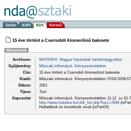
Szótár
KOPI
NDA
Kereső
15 éve történt a Csernobili Atomerőmű balesete
Metaadatok
Archívum:
MATARKA: Magyar folyóiratok tartalomjegyzékei
Gyűjtemény:
Műszaki információ. Környezetvédelem
Cím:
15 éve történt a Csernobili Atomerőmű balesete
Kiadó:
Műszaki információ. Környezetvédelem ISSN 0209-5
Dátum:
2001
Típus:
Text
Kapcsolat:
Műszaki információ. Környezetvédelem 11-12. sz 61-7
http://www.matarka.hu/cikk_list.php?fusz=2948
(isPar
Hulladékok és kezelésük rovat (isPartOf)