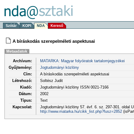
Szótár
KOPI
NDA
Kereső
A bíráskodás szerepelméleti aspektusai
Metaadatok
Archívum:
MATARKA: Magyar folyóiratok tartalomjegyzékei
Gyűjtemény:
Jogtudományi közlöny
Cím:
A bíráskodás szerepelméleti aspektusai
Létrehozó:
Soltész Judit
Kiadó:
Jogtudományi közlöny ISSN 0021-7166
Dátum:
2002
Típus:
Text
Kapcsolat:
Jogtudományi közlöny 57. évf. 6. sz. 297-301. oldal 
http://www.matarka.hu/cikk_list.php?fusz=2852
(isPar