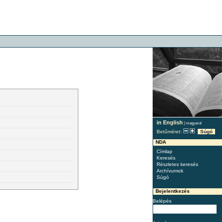
in English
|
magyarul
Betűméret:
Súgó
NDA
Címlap
Keresés
Részletes keresés
Archívumok
Súgó
Bejelentkezés
Belépés