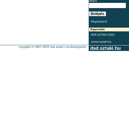
Jelszó
Regisztráció
Kapcsolat
MTA SZTAKI DSD
szotar.sztaki.hu
copyright © 1997-2005
mta sztaki
|
rendszergazda
dsd.sztaki.hu