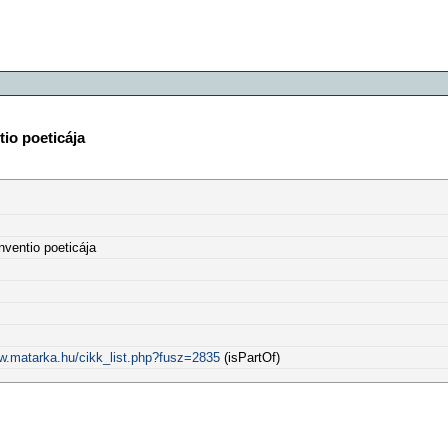
tio poeticája
inventio poeticája
ww.matarka.hu/cikk_list.php?fusz=2835
(isPartOf)