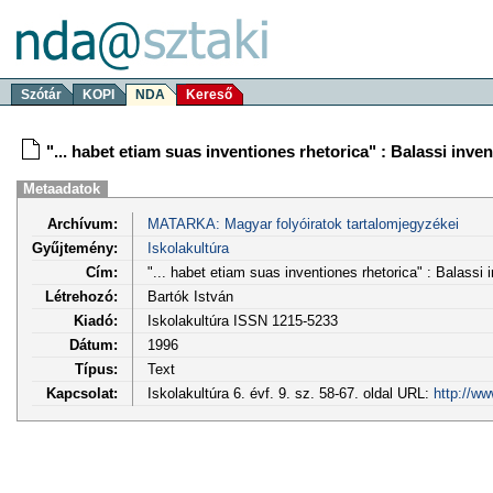
Szótár
KOPI
NDA
Kereső
"... habet etiam suas inventiones rhetorica" : Balassi inven
Metaadatok
Archívum:
MATARKA: Magyar folyóiratok tartalomjegyzékei
Gyűjtemény:
Iskolakultúra
Cím:
"... habet etiam suas inventiones rhetorica" : Balassi 
Létrehozó:
Bartók István
Kiadó:
Iskolakultúra ISSN 1215-5233
Dátum:
1996
Típus:
Text
Kapcsolat:
Iskolakultúra 6. évf. 9. sz. 58-67. oldal URL:
http://w