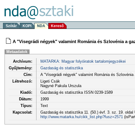
Szótár
KOPI
NDA
Kereső
A "Visegrádi négyek" valamint Románia és Szlovénia a ga
Metaadatok
Archívum:
MATARKA: Magyar folyóiratok tartalomjegyzékei
Gyűjtemény:
Gazdaság és statisztika
Cím:
A "Visegrádi négyek" valamint Románia és Szlovénia 
Létrehozó:
Ligeti Csák
Nagyné Pakula Urszula
Kiadó:
Gazdaság és statisztika ISSN 0239-1589
Dátum:
1999
Típus:
Text
Kapcsolat:
Gazdaság és statisztika 11. (50.) évf. 3. sz. 19. oldal
http://www.matarka.hu/cikk_list.php?fusz=2571
(isPar