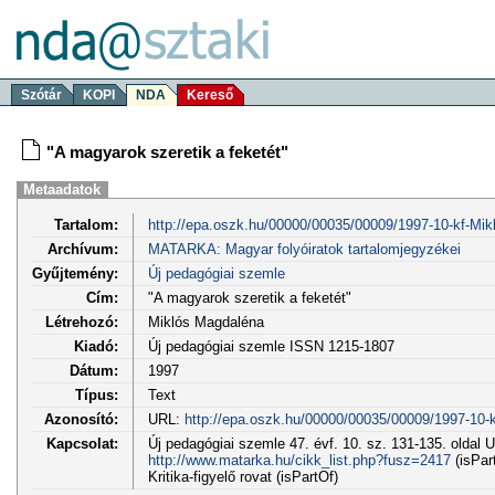
Szótár
KOPI
NDA
Kereső
"A magyarok szeretik a feketét"
Metaadatok
Tartalom:
http://epa.oszk.hu/00000/00035/00009/1997-10-kf-Mik
Archívum:
MATARKA: Magyar folyóiratok tartalomjegyzékei
Gyűjtemény:
Új pedagógiai szemle
Cím:
"A magyarok szeretik a feketét"
Létrehozó:
Miklós Magdaléna
Kiadó:
Új pedagógiai szemle ISSN 1215-1807
Dátum:
1997
Típus:
Text
Azonosító:
URL:
http://epa.oszk.hu/00000/00035/00009/1997-10-k
Kapcsolat:
Új pedagógiai szemle 47. évf. 10. sz. 131-135. oldal 
http://www.matarka.hu/cikk_list.php?fusz=2417
(isPar
Kritika-figyelő rovat (isPartOf)