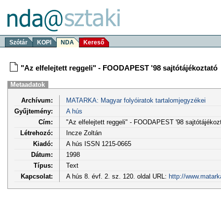
Szótár
KOPI
NDA
Kereső
"Az elfelejtett reggeli" - FOODAPEST '98 sajtótájékoztató
Metaadatok
Archívum:
MATARKA: Magyar folyóiratok tartalomjegyzékei
Gyűjtemény:
A hús
Cím:
"Az elfelejtett reggeli" - FOODAPEST '98 sajtótájékoz
Létrehozó:
Incze Zoltán
Kiadó:
A hús ISSN 1215-0665
Dátum:
1998
Típus:
Text
Kapcsolat:
A hús 8. évf. 2. sz. 120. oldal URL:
http://www.matark