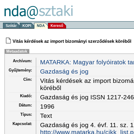
Szótár
KOPI
NDA
Kereső
Vitás kérdések az import bizományi szerződések köréből
Metaadatok
Archívum:
MATARKA: Magyar folyóiratok ta
Gyűjtemény:
Gazdaság és jog
Cím:
Vitás kérdések az import bizom
köréből
Kiadó:
Gazdaság és jog ISSN 1217-24
Dátum:
1996
Típus:
Text
Kapcsolat:
Gazdaság és jog 4. évf. 11. sz. 1
http://www.matarka.hu/cikk_list